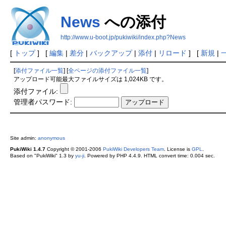
News
への添付
http://www.u-boot.jp/pukiwiki/index.php?News
[
トップ
] [
編集
|
差分
|
バックアップ
|
添付
|
リロード
] [
新規
|
[
添付ファイル一覧
] [
全ページの添付ファイル一覧
]
アップロード可能最大ファイルサイズは 1,024KB です。
添付ファイル:
管理者パスワード:
Site admin:
anonymous
PukiWiki 1.4.7
Copyright © 2001-2006
PukiWiki Developers Team
. License is
GPL
.
Based on "PukiWiki" 1.3 by
yu-ji
. Powered by PHP 4.4.9. HTML convert time: 0.004 sec.