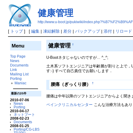
健康管理
http://www.u-boot.jp/pukiwiki/index.php?%B7%F2%
[
トップ
] [
編集
|
凍結解除
|
差分
|
バックアップ
|
添付
|
リロード
健康管理
Menu
†
Top Page
U-Bootネタじゃないのですが... ^_^;
News
Documents
土木系ソフトエンジニアは年齢層が割りと上で，U
Link
す:-) すべて自己責任でお願いします．
Mailing List
Porting
＋
Maniac
†
腰痛（ぎっくり腰）
最新の20件
腰痛は中年以降のソフトエンジニアからよく聞きま
2010-07-06
News
ペインクリニカルセンター
こんな治療方法もありま
Porting
2010-04-17
ネットブート
2008-02-23
Documents
2008-01-25
Porting/CG-LBS
TD2PU