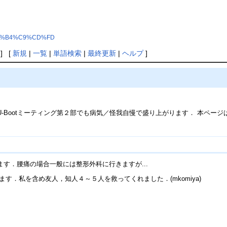
B9%AF%B4%C9%CD%FD
] [
新規
|
一覧
|
単語検索
|
最終更新
|
ヘルプ
]
-Bootミーティング第２部でも病気／怪我自慢で盛り上がります． 本ペー
す．腰痛の場合一般には整形外科に行きますが...
す．私を含め友人，知人４～５人を救ってくれました．(mkomiya)