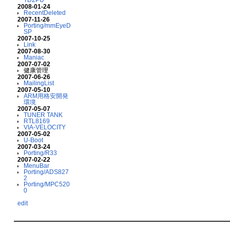
2008-01-24
RecentDeleted
2007-11-26
Porting/mmEyeD
SP
2007-10-25
Link
2007-08-30
Maniac
2007-07-02
健康管理
2007-06-26
MailingList
2007-05-10
ARM用格安開発
環境
2007-05-07
TUNER TANK
RTL8169
VIA-VELOCITY
2007-05-02
U-Boot
2007-03-24
Porting/R33
2007-02-22
MenuBar
Porting/ADS827
2
Porting/MPC520
0
edit