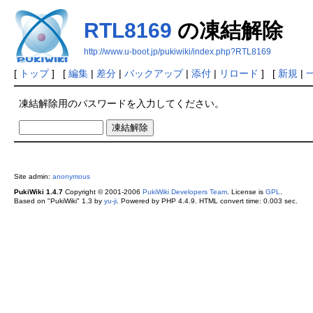
RTL8169
の凍結解除
http://www.u-boot.jp/pukiwiki/index.php?RTL8169
[
トップ
] [
編集
|
差分
|
バックアップ
|
添付
|
リロード
] [
新規
|
凍結解除用のパスワードを入力してください。
Site admin:
anonymous
PukiWiki 1.4.7
Copyright © 2001-2006
PukiWiki Developers Team
. License is
GPL
.
Based on "PukiWiki" 1.3 by
yu-ji
. Powered by PHP 4.4.9. HTML convert time: 0.003 sec.