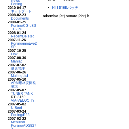
News
Porting
RTL8169パッチ
2010-04-17
ネットブート
2008-02-23
mkomiya {at} sonare {dot} it
Documents
2008-01-25
Porting/CG-LBS
TD2PU
2008-01-24
RecentDeleted
2007-11-26
Porting/mmEyeD
SP
2007-10-25
Link
2007-08-30
Maniac
2007-07-02
健康管理
2007-06-26
MailingList
2007-05-10
ARM用格安開発
環境
2007-05-07
TUNER TANK
RTL8169
VIA-VELOCITY
2007-05-02
U-Boot
2007-03-24
Porting/R33
2007-02-22
MenuBar
Porting/ADS827
2