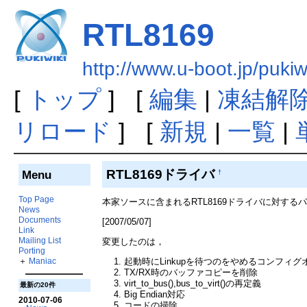
RTL8169
http://www.u-boot.jp/puk
[
トップ
] [
編集
|
凍結解
リロード
] [
新規
|
一覧
|
RTL8169ドライバ
Menu
†
Top Page
本家ソースに含まれるRTL8169ドライバに対する
News
Documents
[2007/05/07]
Link
Mailing List
変更したのは，
Porting
＋
Maniac
起動時にLinkupを待つのをやめるコンフィグオプショ
TX/RX時のバッファコピーを削除
virt_to_bus(),bus_to_virt()の再定義
最新の20件
Big Endian対応
2010-07-06
コードの掃除