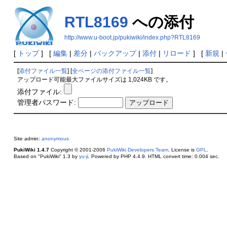
RTL8169
への添付
http://www.u-boot.jp/pukiwiki/index.php?RTL8169
[
トップ
] [
編集
|
差分
|
バックアップ
|
添付
|
リロード
] [
新規
|
[
添付ファイル一覧
] [
全ページの添付ファイル一覧
]
アップロード可能最大ファイルサイズは 1,024KB です。
添付ファイル:
管理者パスワード:
Site admin:
anonymous
PukiWiki 1.4.7
Copyright © 2001-2006
PukiWiki Developers Team
. License is
GPL
.
Based on "PukiWiki" 1.3 by
yu-ji
. Powered by PHP 4.4.9. HTML convert time: 0.004 sec.